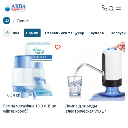
/
Помпи
Мінералка
Помпи
Стаканчики та цукор
Кулера
Послуги
0.34 кг
Помпа механічна 18.9 л. Blue
Помпа для воды
Rain (в коробі)
электрическая ViO E7