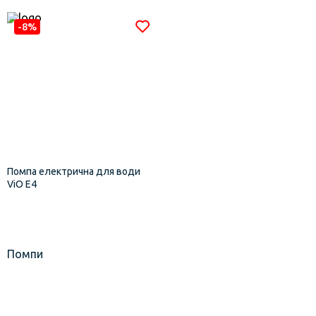
-8%
Помпа електрична для води
ViO E4
Помпи